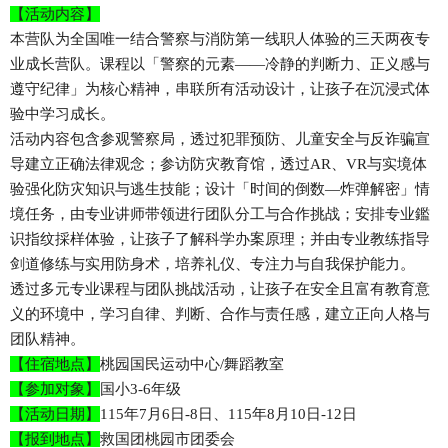
【活动内容】
本营队为全国唯一结合警察与消防第一线职人体验的三天两夜专
业成长营队。课程以「警察的元素——冷静的判断力、正义感与
遵守纪律」为核心精神，串联所有活动设计，让孩子在沉浸式体
验中学习成长。
活动内容包含参观警察局，透过犯罪预防、儿童安全与反诈骗宣
导建立正确法律观念；参访防灾教育馆，透过AR、VR与实境体
验强化防灾知识与逃生技能；设计「时间的倒数—炸弹解密」情
境任务，由专业讲师带领进行团队分工与合作挑战；安排专业鑑
识指纹採样体验，让孩子了解科学办案原理；并由专业教练指导
剑道修练与实用防身术，培养礼仪、专注力与自我保护能力。
透过多元专业课程与团队挑战活动，让孩子在安全且富有教育意
义的环境中，学习自律、判断、合作与责任感，建立正向人格与
团队精神。
【住宿地点】
桃园国民运动中心/舞蹈教室
【参加对象】
国小3-6年级
【活动日期】
115年7月6日-8日、115年8月10日-12日
【报到地点】
救国团桃园市团委会