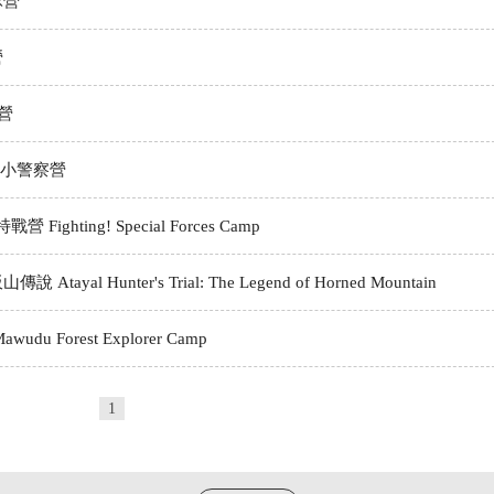
球營
營
營
re小小警察營
Fighting! Special Forces Camp
yal Hunter's Trial: The Legend of Horned Mountain
 Forest Explorer Camp
1