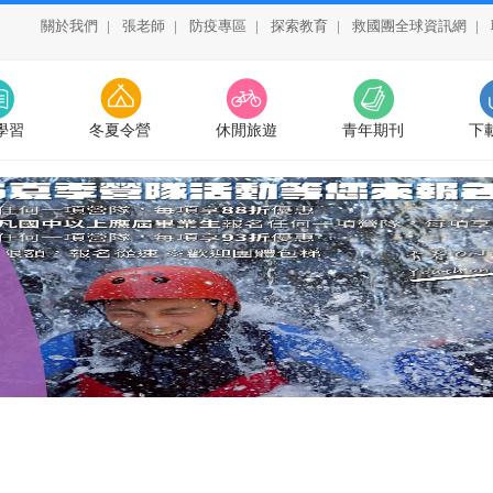
關於我們
|
張老師
|
防疫專區
|
探索教育
|
救國團全球資訊網
|
學習
冬夏令營
休閒旅遊
青年期刊
下